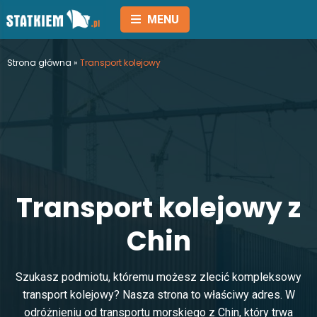
MENU
Strona główna
»
Transport kolejowy
T
r
a
n
s
p
o
r
t
k
o
l
e
j
o
w
y
z
C
h
i
n
Szukasz podmiotu, któremu możesz zlecić kompleksowy
transport kolejowy? Nasza strona to właściwy adres. W
odróżnieniu od transportu morskiego z Chin, który trwa