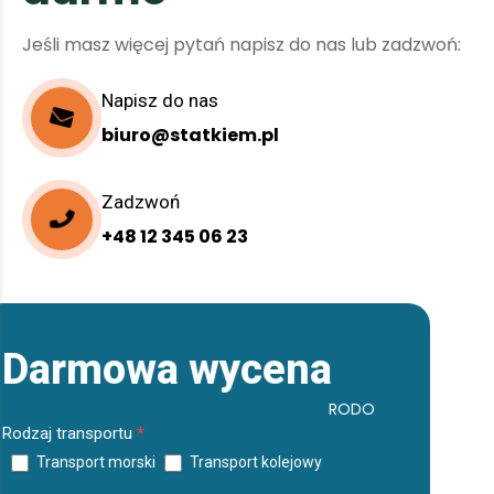
Jeśli masz więcej pytań napisz do nas lub zadzwoń:
Napisz do nas
biuro@statkiem.pl
Zadzwoń
+48 12 345 06 23
D
a
r
m
o
w
a
w
y
c
e
n
a
RODO
Darmowa
Rodzaj transportu
*
Transport morski
Transport kolejowy
wycena