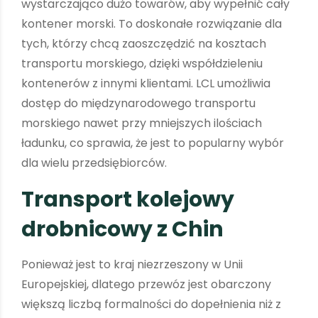
wystarczająco dużo towarów, aby wypełnić cały
kontener morski. To doskonałe rozwiązanie dla
tych, którzy chcą zaoszczędzić na kosztach
transportu morskiego, dzięki współdzieleniu
kontenerów z innymi klientami. LCL umożliwia
dostęp do międzynarodowego transportu
morskiego nawet przy mniejszych ilościach
ładunku, co sprawia, że jest to popularny wybór
dla wielu przedsiębiorców.
T
r
a
n
s
p
o
r
t
k
o
l
e
j
o
w
y
d
r
o
b
n
i
c
o
w
y
z
C
h
i
n
Ponieważ jest to kraj niezrzeszony w Unii
Europejskiej, dlatego przewóz jest obarczony
większą liczbą formalności do dopełnienia niż z