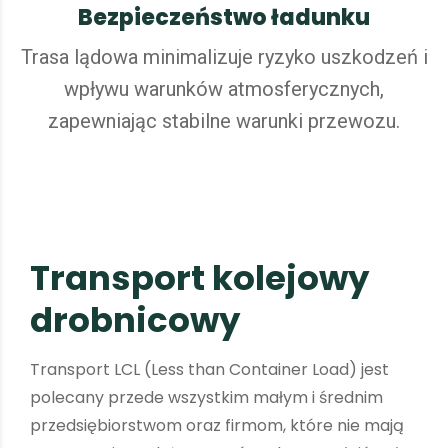
Bezpieczeństwo ładunku
Trasa lądowa minimalizuje ryzyko uszkodzeń i
wpływu warunków atmosferycznych,
zapewniając stabilne warunki przewozu.
T
r
a
n
s
p
o
r
t
k
o
l
e
j
o
w
y
d
r
o
b
n
i
c
o
w
y
Transport LCL (Less than Container Load) jest
polecany przede wszystkim małym i średnim
przedsiębiorstwom oraz firmom, które nie mają