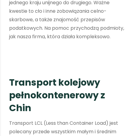
jednego kraju unijnego do drugiego. Ważne
kwestie to cło i inne zobowiązania celno-
skarbowe, a także znajomość przepisów
podatkowych. Na pomoc przychodzą podmioty,
jak nasza firma, która działa kompleksowo.
T
r
a
n
s
p
o
r
t
k
o
l
e
j
o
w
y
p
e
ł
n
o
k
o
n
t
e
n
e
r
o
w
y
z
C
h
i
n
Transport LCL (Less than Container Load) jest
polecany przede wszystkim małym i średnim