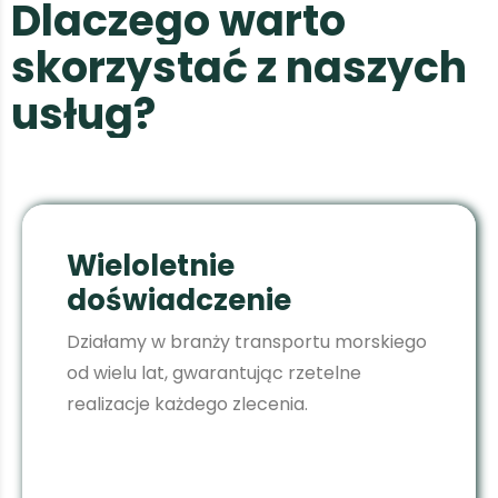
D
l
a
c
z
e
g
o
w
a
r
t
o
s
k
o
r
z
y
s
t
a
ć
z
n
a
s
z
y
c
h
u
s
ł
u
g
?
Wieloletnie
doświadczenie
Działamy w branży transportu morskiego
od wielu lat, gwarantując rzetelne
realizacje każdego zlecenia.