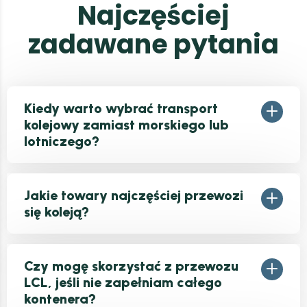
N
a
j
c
z
ę
ś
c
i
e
j
z
a
d
a
w
a
n
e
p
y
t
a
n
i
a
Kiedy warto wybrać transport
kolejowy zamiast morskiego lub
lotniczego?
Jakie towary najczęściej przewozi
się koleją?
Czy mogę skorzystać z przewozu
LCL, jeśli nie zapełniam całego
kontenera?