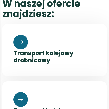
W
n
a
s
z
e
j
o
f
e
r
c
i
e
z
n
a
j
d
z
i
e
s
z
:
Transport kolejowy
drobnicowy