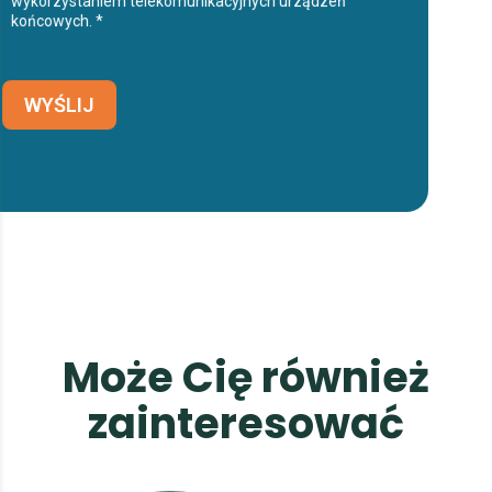
wykorzystaniem telekomunikacyjnych urządzeń
końcowych. *
WYŚLIJ
M
o
ż
e
C
i
ę
r
ó
w
n
i
e
ż
z
a
i
n
t
e
r
e
s
o
w
a
ć