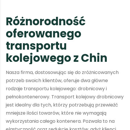
R
ó
ż
n
o
r
o
d
n
o
ś
ć
o
f
e
r
o
w
a
n
e
g
o
t
r
a
n
s
p
o
r
t
u
k
o
l
e
j
o
w
e
g
o
z
C
h
i
n
Nasza firma, dostosowując się do zróżnicowanych
potrzeb swoich klientów, oferuje dwa główne
rodzaje transportu kolejowego: drobnicowy i
pełnokontenerowy. Transport kolejowy drobnicowy
jest idealny dla tych, którzy potrzebują przewieźć
mniejsze ilości towarów, które nie wymagają
wykorzystania całego kontenera. Pozwala to na
elastyczność oraz redukcję kosztów, gdyż klienci