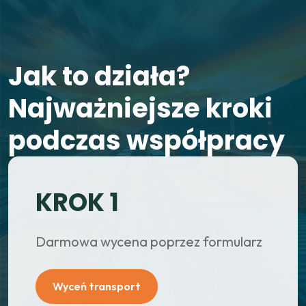
J
a
k
t
o
d
z
i
a
ł
a
?
N
a
j
w
a
ż
n
i
e
j
s
z
e
k
r
o
k
i
p
o
d
c
z
a
s
w
s
p
ó
ł
p
r
a
c
y
KROK 1
Darmowa wycena poprzez formularz
Wyceń transport