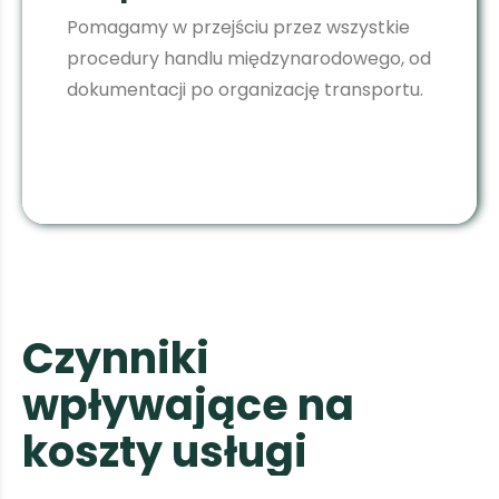
Pomagamy w przejściu przez wszystkie
procedury handlu międzynarodowego, od
dokumentacji po organizację transportu.
C
z
y
n
n
i
k
i
w
p
ł
y
w
a
j
ą
c
e
n
a
k
o
s
z
t
y
u
s
ł
u
g
i