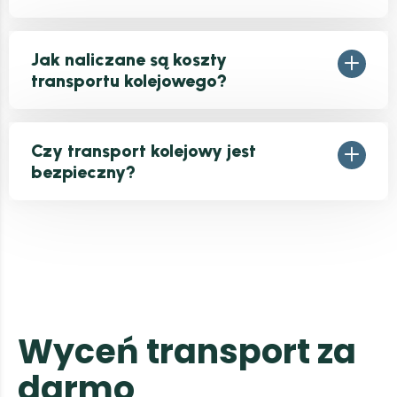
Jak naliczane są koszty
transportu kolejowego?
Czy transport kolejowy jest
bezpieczny?
W
y
c
e
ń
t
r
a
n
s
p
o
r
t
z
a
d
a
r
m
o