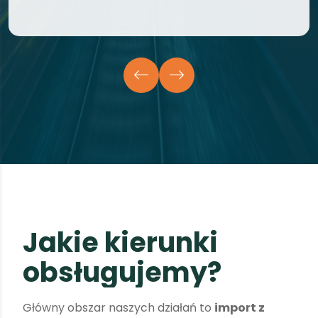
J
a
k
i
e
k
i
e
r
u
n
k
i
o
b
s
ł
u
g
u
j
e
m
y
?
Główny obszar naszych działań to
import z