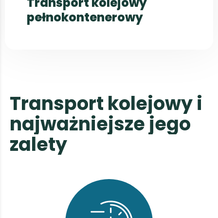
Transport kolejowy
pełnokontenerowy
T
r
a
n
s
p
o
r
t
k
o
l
e
j
o
w
y
i
n
a
j
w
a
ż
n
i
e
j
s
z
e
j
e
g
o
z
a
l
e
t
y