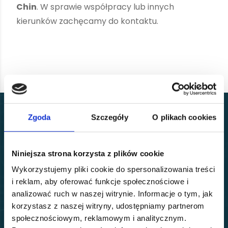
Chin
. W sprawie współpracy lub innych
kierunków zachęcamy do kontaktu.
K
o
m
p
l
e
k
s
o
w
y
Zgoda
Szczegóły
O plikach cookies
t
r
a
n
s
p
o
r
t
k
o
l
e
j
o
w
y
z
Niniejsza strona korzysta z plików cookie
u
b
e
z
p
i
e
c
z
e
n
i
e
m
,
Wykorzystujemy pliki cookie do spersonalizowania treści
f
u
l
f
i
l
m
e
n
t
e
m
i
i reklam, aby oferować funkcje społecznościowe i
analizować ruch w naszej witrynie. Informacje o tym, jak
o
b
s
ł
u
g
ą
c
e
l
n
ą
korzystasz z naszej witryny, udostępniamy partnerom
społecznościowym, reklamowym i analitycznym.