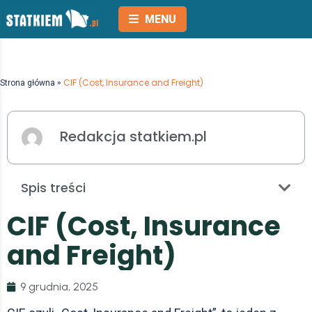
MENU
»
CIF (Cost, Insurance and Freight)
Strona główna
Redakcja statkiem.pl
Spis treści
C
I
F
(
C
o
s
t
,
I
n
s
u
r
a
n
c
e
a
n
d
F
r
e
i
g
h
t
)
9 grudnia, 2025