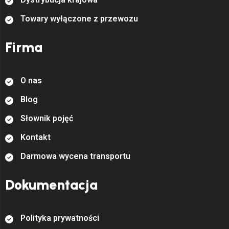
T
o
w
a
r
y
w
y
ł
ą
c
z
o
n
e
z
p
r
z
e
w
o
z
u
Firma
O
n
a
s
B
l
o
g
S
ł
o
w
n
i
k
p
o
j
ę
ć
K
o
n
t
a
k
t
D
a
r
m
o
w
a
w
y
c
e
n
a
t
r
a
n
s
p
o
r
t
u
Dokumentacja
P
o
l
i
t
y
k
a
p
r
y
w
a
t
n
o
ś
c
i