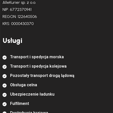
AlleKurier sp. z o.o.
NIP: 6772370941
REGON: 122640506
KRS: 0000430370
Usługi
T
r
a
n
s
p
o
r
t
i
s
p
e
d
y
c
j
a
m
o
r
s
k
a
T
r
a
n
s
p
o
r
t
i
s
p
e
d
y
c
j
a
k
o
l
e
j
o
w
a
P
o
z
o
s
t
a
ł
y
t
r
a
n
s
p
o
r
t
d
r
o
g
ą
l
ą
d
o
w
ą
O
b
s
ł
u
g
a
c
e
l
n
a
U
b
e
z
p
i
e
c
z
e
n
i
e
ł
a
d
u
n
k
u
F
u
l
f
l
m
e
n
t
D
y
s
t
r
y
b
u
c
j
a
k
r
a
j
o
w
a