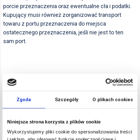
porcie przeznaczenia oraz ewentualne cła i podatki.
Kupujący musi również zorganizować transport
towaru z portu przeznaczenia do miejsca
ostatecznego przeznaczenia, jeśli nie jest to ten
sam port.
Sprawdź także
Zgoda
Szczegóły
O plikach cookies
A
B
C
Niniejsza strona korzysta z plików cookie
Wykorzystujemy pliki cookie do spersonalizowania treści
i reklam, aby oferować funkcje społecznościowe i