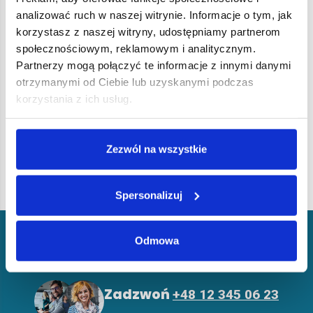
ADR
Baltic HUB w Gdańsku
Cargo
analizować ruch w naszej witrynie. Informacje o tym, jak
korzystasz z naszej witryny, udostępniamy partnerom
Booking w transporcie morskim
CBM
społecznościowym, reklamowym i analitycznym.
Partnerzy mogą połączyć te informacje z innymi danymi
otrzymanymi od Ciebie lub uzyskanymi podczas
Wróć do słownika pojęć
korzystania z ich usług.
Zezwól na wszystkie
Spersonalizuj
Odmowa
Z
a
d
z
w
o
ń
+
4
8
1
2
3
4
5
0
6
2
3