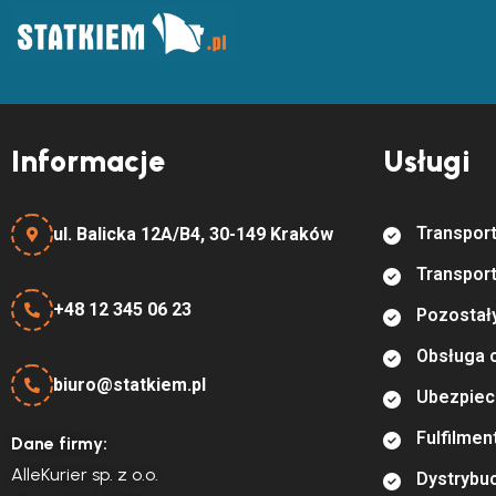
Informacje
Usługi
T
r
a
n
s
p
o
r
ul. Balicka 12A/B4, 30-149 Kraków
T
r
a
n
s
p
o
r
+48 12 345 06 23
P
o
z
o
s
t
a
ł
O
b
s
ł
u
g
a
biuro@statkiem.pl
U
b
e
z
p
i
e
c
F
u
l
f
l
m
e
n
Dane firmy:
AlleKurier sp. z o.o.
D
y
s
t
r
y
b
u