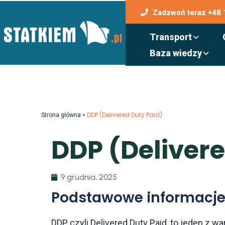
Zadzwoń teraz +48 
Transport
Baza wiedzy
»
DDP (Delivered Duty Paid)
Strona główna
D
D
P
(
D
e
l
i
v
e
r
9 grudnia, 2025
Podstawowe informacje
DDP, czyli Delivered Duty Paid, to jeden 