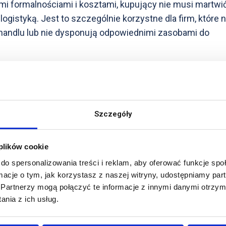
i formalnościami i kosztami, kupujący nie musi martwić
ogistyką. Jest to szczególnie korzystne dla firm, które n
ndlu lub nie dysponują odpowiednimi zasobami do
cyjne dla sprzedawcy, zwłaszcza jeśli nie posiada on
 lub nie ma pewności co do dokładnych kosztów związa
 wpłynąć na marżę zysku, a także na zdolność do
Szczegóły
ymi wydatkami. Dlatego ważne jest, aby sprzedawca
ane z dostawą przed podjęciem decyzji o zastosowaniu
 plików cookie
do spersonalizowania treści i reklam, aby oferować funkcje sp
ormacje o tym, jak korzystasz z naszej witryny, udostępniamy p
Partnerzy mogą połączyć te informacje z innymi danymi otrzym
nia z ich usług.