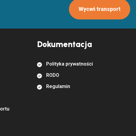
Wyceń transport
Dokumentacja
P
o
l
i
t
y
k
a
p
r
y
w
a
t
n
o
ś
c
i
R
O
D
O
R
e
g
u
l
a
m
i
n
o
r
t
u