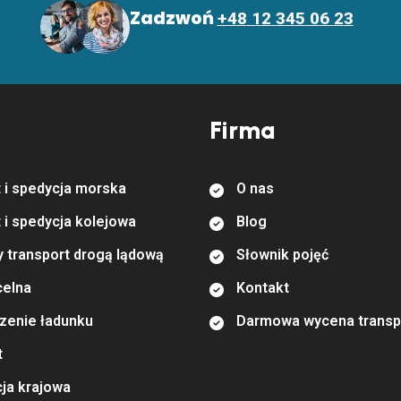
Z
a
d
z
w
o
ń
+
4
8
1
2
3
4
5
0
6
2
3
Firma
t
i
s
p
e
d
y
c
j
a
m
o
r
s
k
a
O
n
a
s
t
i
s
p
e
d
y
c
j
a
k
o
l
e
j
o
w
a
B
l
o
g
y
t
r
a
n
s
p
o
r
t
d
r
o
g
ą
l
ą
d
o
w
ą
S
ł
o
w
n
i
k
p
o
j
ę
ć
c
e
l
n
a
K
o
n
t
a
k
t
z
e
n
i
e
ł
a
d
u
n
k
u
D
a
r
m
o
w
a
w
y
c
e
n
a
t
r
a
n
s
p
t
c
j
a
k
r
a
j
o
w
a