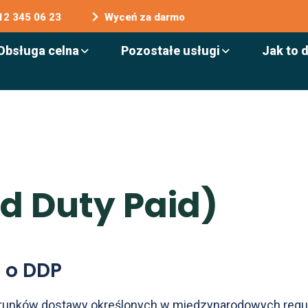
12 345 06 23
Wyceń za darmo
Obsługa celna
Pozostałe usługi
Jak to 
e
d
D
u
t
y
P
a
i
d
)
 o DDP
z warunków dostawy określonych w międzynarodowych reg