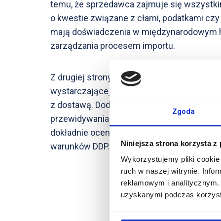
temu, że sprzedawca zajmuje się wszystkim
o kwestie związane z cłami, podatkami czy l
mają doświadczenia w międzynarodowym ha
zarządzania procesem importu.
Z drugiej strony, DDP może być mniej atrak
wystarczającej wiedzy o rynku docelowym
z dostawą. Dodatkowe ryzyko i koszty mogą
Zgoda
przewidywania i zarządzania nieoczekiwan
dokładnie ocenił wszystkie aspekty związ
Niniejsza strona korzysta z
warunków DDP.
Wykorzystujemy pliki cookie 
ruch w naszej witrynie. Inf
reklamowym i analitycznym. 
uzyskanymi podczas korzysta