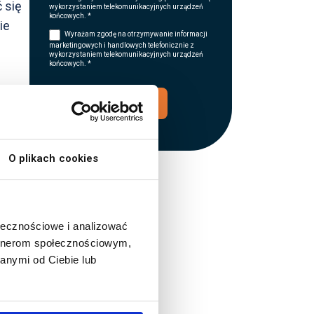
 się
wykorzystaniem telekomunikacyjnych urządzeń
końcowych. *
ie
Wyrażam zgodę na otrzymywanie informacji
marketingowych i handlowych telefonicznie z
wykorzystaniem telekomunikacyjnych urządzeń
końcowych. *
WYŚLIJ
nych
O plikach cookies
ołecznościowe i analizować
artnerom społecznościowym,
anymi od Ciebie lub