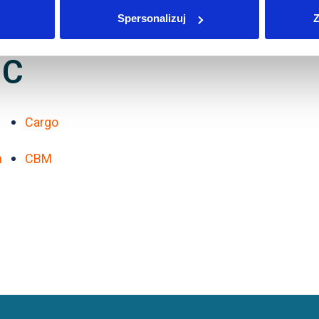
Spersonalizuj
Z
C
Cargo
m
CBM