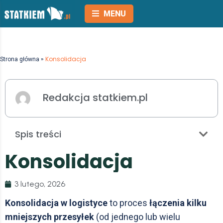
MENU
»
Konsolidacja
Strona główna
Redakcja statkiem.pl
Spis treści
K
o
n
s
o
l
i
d
a
c
j
a
3 lutego, 2026
Konsolidacja w logistyce
to proces
łączenia kilku
mniejszych przesyłek
(od jednego lub wielu