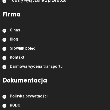
T
o
w
a
r
y
w
y
ł
ą
c
z
o
n
e
z
p
r
z
e
w
o
z
u
Firma
O
n
a
s
B
l
o
g
S
ł
o
w
n
i
k
p
o
j
ę
ć
K
o
n
t
a
k
t
D
a
r
m
o
w
a
w
y
c
e
n
a
t
r
a
n
s
p
o
r
t
u
Dokumentacja
P
o
l
i
t
y
k
a
p
r
y
w
a
t
n
o
ś
c
i
R
O
D
O