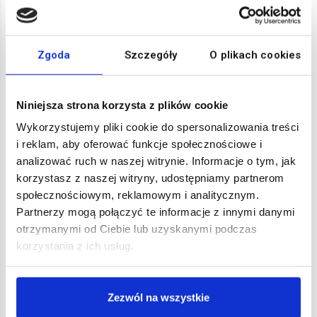
rozkonsolidowaniu. Dlatego skuteczna konsolidacja
wymaga sprawnego magazynu, jasnych procedur i
dobrze ustawionej komunikacji między uczestnikami
Zgoda
Szczegóły
O plikach cookies
łańcucha dostaw.
Niniejsza strona korzysta z plików cookie
Wykorzystujemy pliki cookie do spersonalizowania treści
i reklam, aby oferować funkcje społecznościowe i
analizować ruch w naszej witrynie. Informacje o tym, jak
korzystasz z naszej witryny, udostępniamy partnerom
Sprawdź także
społecznościowym, reklamowym i analitycznym.
Partnerzy mogą połączyć te informacje z innymi danymi
otrzymanymi od Ciebie lub uzyskanymi podczas
A
B
C
korzystania z ich usług.
ADR
Baltic HUB w Gdańsku
Cargo
Zezwól na wszystkie