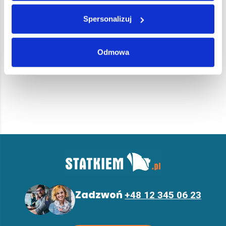
Booking w transporcie morskim
CBM
Spersonalizuj
Wróć do słownika pojęć
Odmowa
Z
a
d
z
w
o
ń
+
4
8
1
2
3
4
5
0
6
2
3