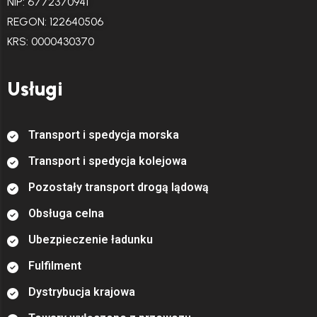
NIP: 6772370941
REGON: 122640506
KRS: 0000430370
Usługi
T
r
a
n
s
p
o
r
t
i
s
p
e
d
y
c
j
a
m
o
r
s
k
a
T
r
a
n
s
p
o
r
t
i
s
p
e
d
y
c
j
a
k
o
l
e
j
o
w
a
P
o
z
o
s
t
a
ł
y
t
r
a
n
s
p
o
r
t
d
r
o
g
ą
l
ą
d
o
w
ą
O
b
s
ł
u
g
a
c
e
l
n
a
U
b
e
z
p
i
e
c
z
e
n
i
e
ł
a
d
u
n
k
u
F
u
l
f
l
m
e
n
t
D
y
s
t
r
y
b
u
c
j
a
k
r
a
j
o
w
a