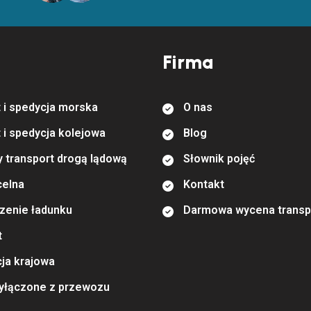
Firma
t
i
s
p
e
d
y
c
j
a
m
o
r
s
k
a
O
n
a
s
t
i
s
p
e
d
y
c
j
a
k
o
l
e
j
o
w
a
B
l
o
g
y
t
r
a
n
s
p
o
r
t
d
r
o
g
ą
l
ą
d
o
w
ą
S
ł
o
w
n
i
k
p
o
j
ę
ć
c
e
l
n
a
K
o
n
t
a
k
t
z
e
n
i
e
ł
a
d
u
n
k
u
D
a
r
m
o
w
a
w
y
c
e
n
a
t
r
a
n
s
p
t
c
j
a
k
r
a
j
o
w
a
y
ł
ą
c
z
o
n
e
z
p
r
z
e
w
o
z
u