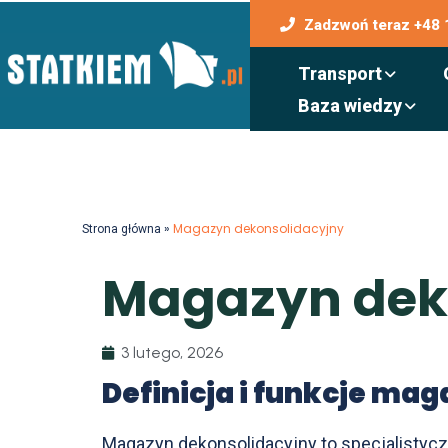
Zadzwoń teraz +48 
Transport
Baza wiedzy
»
Magazyn dekonsolidacyjny
Strona główna
M
a
g
a
z
y
n
d
e
3 lutego, 2026
Definicja i funkcje ma
Magazyn dekonsolidacyjny to specjalistycz