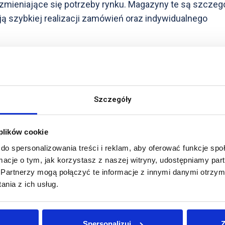
zmieniające się potrzeby rynku. Magazyny te są szczeg
ją szybkiej realizacji zamówień oraz indywidualnego
sowanie w różnych branżach, w tym w handlu detaliczn
esy takie jak cross-docking, gdzie towary są szybko
u na inny, bez konieczności długotrwałego składowania
Szczegóły
realizacji zamówień oraz redukcja kosztów związanych 
 plików cookie
do spersonalizowania treści i reklam, aby oferować funkcje sp
ormacje o tym, jak korzystasz z naszej witryny, udostępniamy p
Partnerzy mogą połączyć te informacje z innymi danymi otrzym
nia z ich usług.
Spersonalizuj
Z