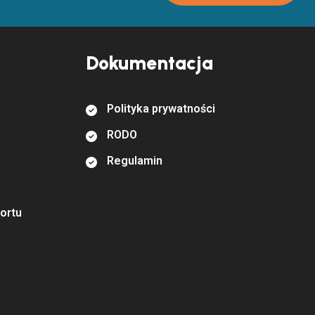
Dokumentacja
P
o
l
i
t
y
k
a
p
r
y
w
a
t
n
o
ś
c
i
R
O
D
O
R
e
g
u
l
a
m
i
n
o
r
t
u