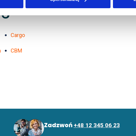
C
Cargo
m
CBM
Z
a
d
z
w
o
ń
+
4
8
1
2
3
4
5
0
6
2
3