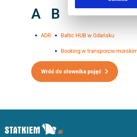
A
B
ADR
Baltic HUB w Gdańsku
Booking w transporcie morski
Wróć do słownika pojęć