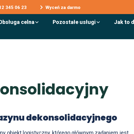
12 345 06 23
Wyceń za darmo
Obsługa celna
Pozostałe usługi
Jak to 
k
o
n
s
o
l
i
d
a
c
y
j
n
y
gazynu dekonsolidacyjnego
ny obiekt logistyczny, którego głównym zadaniem jest