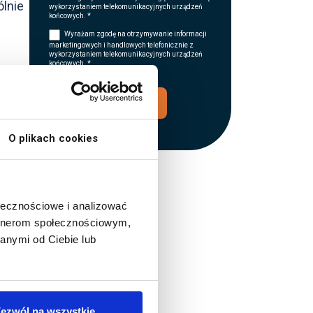
ólnie
wykorzystaniem telekomunikacyjnych urządzeń
końcowych. *
Wyrażam zgodę na otrzymywanie informacji
marketingowych i handlowych telefonicznie z
wykorzystaniem telekomunikacyjnych urządzeń
końcowych. *
ym,
WYŚLIJ
.
O plikach cookies
z
ołecznościowe i analizować
artnerom społecznościowym,
anymi od Ciebie lub
ezwól na wszystkie