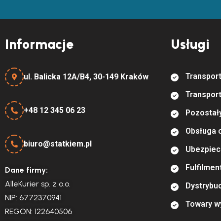
Informacje
Usługi
T
r
a
n
s
p
o
r
ul. Balicka 12A/B4, 30-149 Kraków
T
r
a
n
s
p
o
r
+48 12 345 06 23
P
o
z
o
s
t
a
ł
O
b
s
ł
u
g
a
biuro@statkiem.pl
U
b
e
z
p
i
e
c
F
u
l
f
l
m
e
n
Dane firmy:
AlleKurier sp. z o.o.
D
y
s
t
r
y
b
u
NIP: 6772370941
T
o
w
a
r
y
w
REGON: 122640506