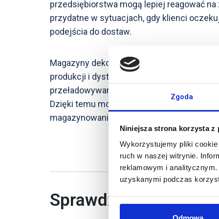
przedsiębiorstwa mogą lepiej reagować na 
przydatne w sytuacjach, gdy klienci oczeku
podejścia do dostaw.
Magazyny dekonsolidacyjne znajdują zasto
produkcji i dystrybucji. Wspierają one proc
przeładowywane z jednego środka transport
Zgoda
Dzięki temu możliwe jest skrócenie czasu 
magazynowaniem i transportem.
Niniejsza strona korzysta z
Wykorzystujemy pliki cookie 
ruch w naszej witrynie. Inf
reklamowym i analitycznym. 
uzyskanymi podczas korzysta
Sprawdź także
Odmowa