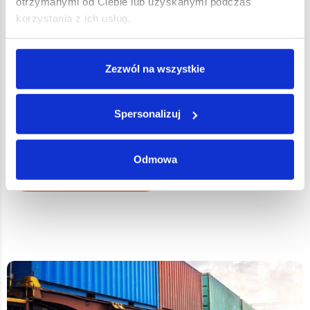
otrzymanymi od Ciebie lub uzyskanymi podczas
korzystania z ich usług.
Zezwól na wszystkie
Poradnik
Transport multimodalny – co należy o
nim wiedzieć?
Spersonalizuj
Odmowa
Przeczytaj artykuł