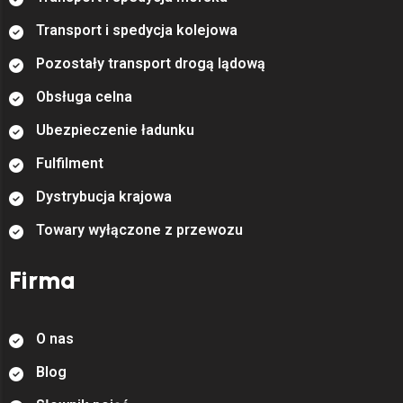
T
r
a
n
s
p
o
r
t
i
s
p
e
d
y
c
j
a
k
o
l
e
j
o
w
a
P
o
z
o
s
t
a
ł
y
t
r
a
n
s
p
o
r
t
d
r
o
g
ą
l
ą
d
o
w
ą
O
b
s
ł
u
g
a
c
e
l
n
a
U
b
e
z
p
i
e
c
z
e
n
i
e
ł
a
d
u
n
k
u
F
u
l
f
l
m
e
n
t
D
y
s
t
r
y
b
u
c
j
a
k
r
a
j
o
w
a
T
o
w
a
r
y
w
y
ł
ą
c
z
o
n
e
z
p
r
z
e
w
o
z
u
Firma
O
n
a
s
B
l
o
g