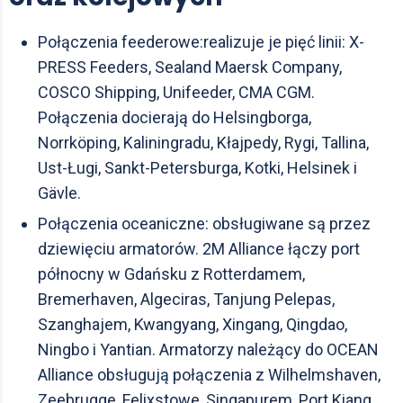
Połączenia feederowe:realizuje je pięć linii: X-
PRESS Feeders, Sealand Maersk Company,
COSCO Shipping, Unifeeder, CMA CGM.
Połączenia docierają do Helsingborga,
Norrköping, Kaliningradu, Kłajpedy, Rygi, Tallina,
Ust-Ługi, Sankt-Petersburga, Kotki, Helsinek i
Gävle.
Połączenia oceaniczne: obsługiwane są przez
dziewięciu armatorów. 2M Alliance łączy port
północny w Gdańsku z Rotterdamem,
Bremerhaven, Algeciras, Tanjung Pelepas,
Szanghajem, Kwangyang, Xingang, Qingdao,
Ningbo i Yantian. Armatorzy należący do OCEAN
Alliance obsługują połączenia z Wilhelmshaven,
Zeebrugge, Felixstowe, Singapurem, Port Kiang,