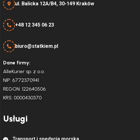
ul. Balicka 12A/B4, 30-149 Kraków
+48 12 345 06 23
biuro@statkiem.pl
Dane firmy:
AlleKurier sp. z o.o.
NIP: 6772370941
REGON: 122640506
KRS: 0000430370
Usługi
T
r
a
n
s
p
o
r
t
i
s
p
e
d
y
c
j
a
m
o
r
s
k
a