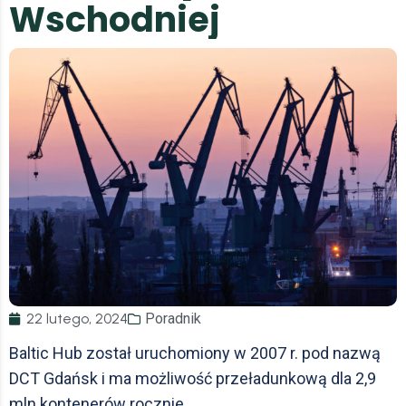
W
s
c
h
o
d
n
i
e
j
22 lutego, 2024
Poradnik
Baltic Hub został uruchomiony w 2007 r. pod nazwą
DCT Gdańsk i ma możliwość przeładunkową dla 2,9
mln kontenerów rocznie.