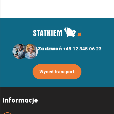
Z
a
d
z
w
o
ń
+
4
8
1
2
3
4
5
0
6
2
3
Wyceń transport
Informacje