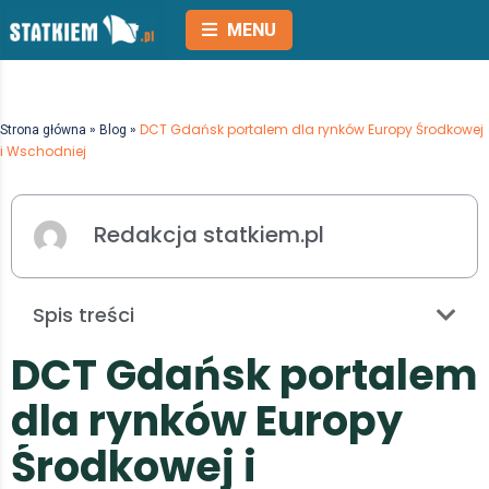
MENU
»
»
DCT Gdańsk portalem dla rynków Europy Środkowej
Strona główna
Blog
i Wschodniej
Redakcja statkiem.pl
Spis treści
D
C
T
G
d
a
ń
s
k
p
o
r
t
a
l
e
m
d
l
a
r
y
n
k
ó
w
E
u
r
o
p
y
Ś
r
o
d
k
o
w
e
j
i