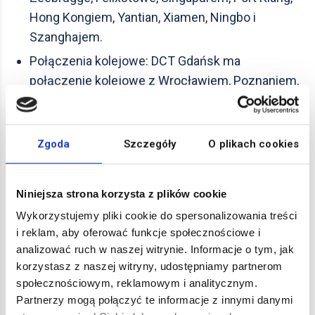
Hong Kongiem, Yantian, Xiamen, Ningbo i
Szanghajem.
Połączenia kolejowe: DCT Gdańsk ma
połączenie kolejowe z Wrocławiem, Poznaniem,
Kaliszem, Gliwicami, Sławkowem, Włocławkiem,
Kutnem, Łodzią, Radomskiem, Brzeskiem,
Lublinem, Warszawą i Ełkiem.
Zgoda
Szczegóły
O plikach cookies
Niniejsza strona korzysta z plików cookie
Wykorzystujemy pliki cookie do spersonalizowania treści
Zobacz także:
i reklam, aby oferować funkcje społecznościowe i
analizować ruch w naszej witrynie. Informacje o tym, jak
korzystasz z naszej witryny, udostępniamy partnerom
społecznościowym, reklamowym i analitycznym.
Partnerzy mogą połączyć te informacje z innymi danymi