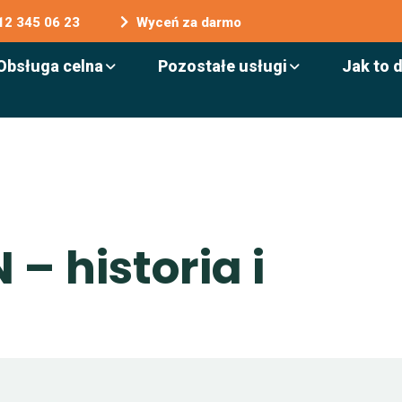
12 345 06 23
Wyceń za darmo
Obsługa celna
Pozostałe usługi
Jak to 
N
–
h
i
s
t
o
r
i
a
i