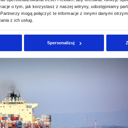
ormacje o tym, jak korzystasz z naszej witryny, udostępniamy p
Partnerzy mogą połączyć te informacje z innymi danymi otrzym
nia z ich usług.
ie jak
strona internetowa Komisji Europejskiej
czy
kraj
arzędziem dla każdego, kto zajmuje się handlem
Spersonalizuj
Z