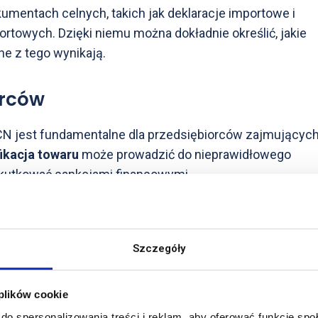
mentach celnych, takich jak deklaracje importowe i
rtowych. Dzięki niemu można dokładnie określić, jakie
ne z tego wynikają.
orców
N jest fundamentalne dla przedsiębiorców zajmujących
ikacja towaru
może prowadzić do nieprawidłowego
 skutkować sankcjami finansowymi.
Szczegóły
, aby uwzględnić zmiany w handlu międzynarodowym oraz
edsiębiorcy powinni śledzić te zmiany, aby zapewnić
 plików cookie
do spersonalizowania treści i reklam, aby oferować funkcje sp