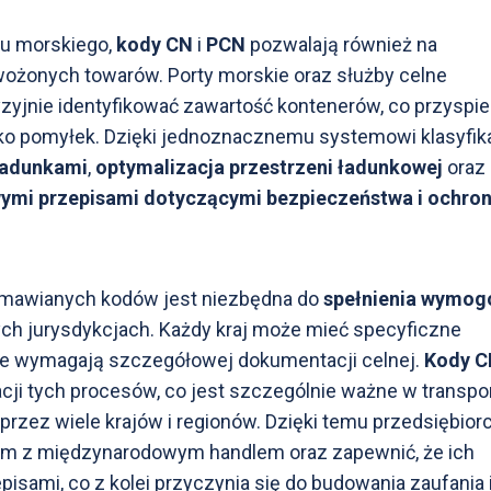
u morskiego,
kody CN
i
PCN
pozwalają również na
wożonych towarów. Porty morskie oraz służby celne
yzyjnie identyfikować zawartość kontenerów, co przyspi
ko pomyłek. Dzięki jednoznacznemu systemowi klasyfika
ładunkami
,
optymalizacja przestrzeni ładunkowej
oraz
ymi przepisami dotyczącymi bezpieczeństwa i ochro
omawianych kodów jest niezbędna do
spełnienia wymo
ch jurysdykcjach. Każdy kraj może mieć specyficzne
óre wymagają szczegółowej dokumentacji celnej.
Kody C
cji tych procesów, co jest szczególnie ważne w transpo
rzez wiele krajów i regionów. Dzięki temu przedsiębior
m z międzynarodowym handlem oraz zapewnić, że ich
sami, co z kolei przyczynia się do budowania zaufania 