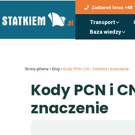
Zadzwoń teraz +48 
Transport
Baza wiedzy
»
»
Kody PCN i CN – historia i znaczenie
Strona główna
Blog
K
o
d
y
P
C
N
i
C
z
n
a
c
z
e
n
i
e