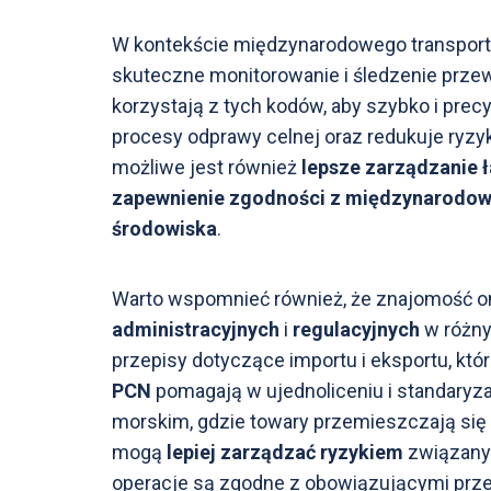
W kontekście międzynarodowego transport
skuteczne monitorowanie i śledzenie prze
korzystają z tych kodów, aby szybko i prec
procesy odprawy celnej oraz redukuje ryzy
możliwe jest również
lepsze zarządzanie 
zapewnienie zgodności z międzynarodow
środowiska
.
Warto wspomnieć również, że znajomość 
administracyjnych
i
regulacyjnych
w różny
przepisy dotyczące importu i eksportu, kt
PCN
pomagają w ujednoliceniu i standaryza
morskim, gdzie towary przemieszczają się p
mogą
lepiej zarządzać ryzykiem
związany
operacje są zgodne z obowiązującymi przepi