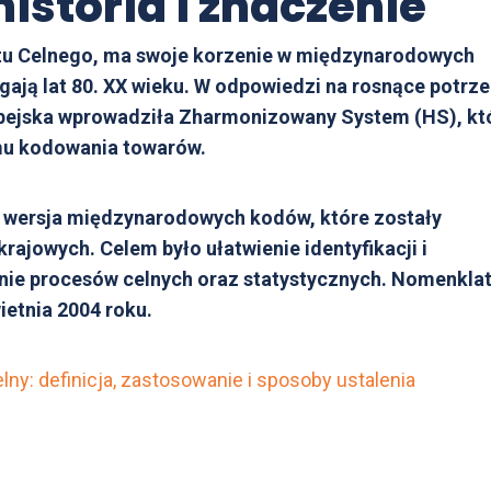
historia i znaczenie
tu Celnego, ma swoje korzenie w międzynarodowych
ęgają lat 80. XX wieku. W odpowiedzi na rosnące potrz
opejska wprowadziła Zharmonizowany System (HS), kt
mu kodowania towarów.
a wersja międzynarodowych kodów, które zostały
ajowych. Celem było ułatwienie identyfikacji i
ienie procesów celnych oraz statystycznych. Nomenkla
etnia 2004 roku.
lny: definicja, zastosowanie i sposoby ustalenia