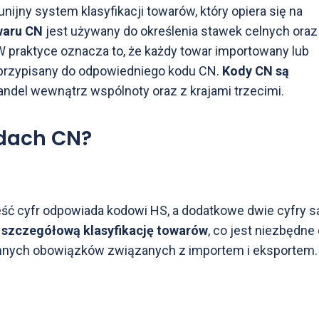
nijny system klasyfikacji towarów, który opiera się na
waru CN
jest używany do określenia stawek celnych oraz
W praktyce oznacza to, że każdy towar importowany lub
 przypisany do odpowiedniego kodu CN.
Kody CN są
handel wewnątrz wspólnoty oraz z krajami trzecimi.
odach CN?
ześć cyfr odpowiada kodowi HS, a dodatkowe dwie cyfry s
a
szczegółową klasyfikację towarów
, co jest niezbędne
 innych obowiązków związanych z importem i eksportem.