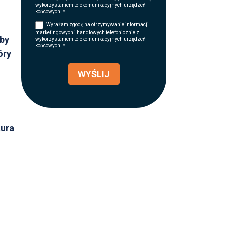
wykorzystaniem telekomunikacyjnych urządzeń
końcowych. *
Wyrażam zgodę na otrzymywanie informacji
marketingowych i handlowych telefonicznie z
eby
wykorzystaniem telekomunikacyjnych urządzeń
końcowych. *
óry
WYŚLIJ
tura