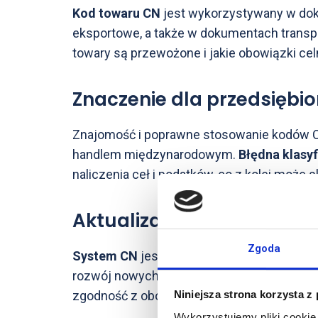
Kod towaru CN
jest wykorzystywany w doku
eksportowe, a także w dokumentach transpo
towary są przewożone i jakie obowiązki cel
Znaczenie dla przedsiębi
Znajomość i poprawne stosowanie kodów C
handlem międzynarodowym.
Błędna klasyf
naliczenia ceł i podatków, co z kolei może
Aktualizacje kodów CN
Zgoda
System CN
jest regularnie aktualizowany
rozwój nowych technologii i produktów. Prz
zgodność z obowiązującymi przepisami.
Niniejsza strona korzysta z
Wykorzystujemy pliki cookie 