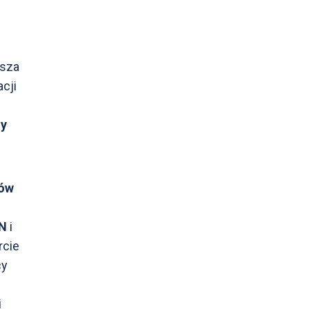
esza
cji
ny
gów
N
i
rcie
cy
i