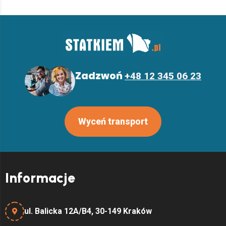
Z
a
d
z
w
o
ń
+
4
8
1
2
3
4
5
0
6
2
3
Wyceń transport
Informacje
ul. Balicka 12A/B4, 30-149 Kraków