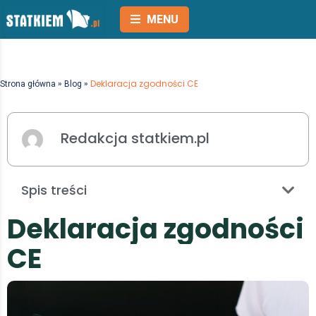
MENU
»
»
Deklaracja zgodności CE
Strona główna
Blog
Redakcja statkiem.pl
Spis treści
D
e
k
l
a
r
a
c
j
a
z
g
o
d
n
o
ś
c
i
C
E