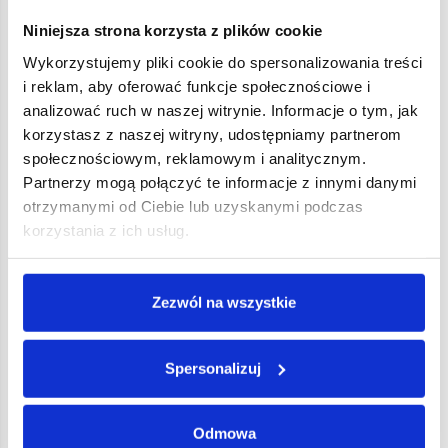
Ponadto, w przypadku produktów importowanych do
Niniejsza strona korzysta z plików cookie
UE, importer musi zapewnić, że do produktu
Wykorzystujemy pliki cookie do spersonalizowania treści
dołączona jest aktualna deklaracja zgodności.
i reklam, aby oferować funkcje społecznościowe i
analizować ruch w naszej witrynie. Informacje o tym, jak
Korzyści z oznakowania CE
korzystasz z naszej witryny, udostępniamy partnerom
społecznościowym, reklamowym i analitycznym.
Umieszczenie oznakowania CE na produkcie niesie
Partnerzy mogą połączyć te informacje z innymi danymi
otrzymanymi od Ciebie lub uzyskanymi podczas
ze sobą szereg korzyści, zarówno dla producentów,
korzystania z ich usług.
jak i konsumentów:
Swobodny przepływ towarów w obrębie
Zezwól na wszystkie
Jednolitego Rynku UE
: Oznakowanie CE
pozwala na wprowadzanie produktów do obrotu
Spersonalizuj
we wszystkich państwach członkowskich bez
dodatkowych barier.
Odmowa