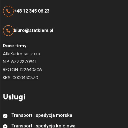
+48 12 345 06 23
biuro@statkiem.pl
Dane firmy:
AlleKurier sp. z o.o.
NIP: 6772370941
REGON: 122640506
KRS: 0000430370
Usługi
T
r
a
n
s
p
o
r
t
i
s
p
e
d
y
c
j
a
m
o
r
s
k
a
T
r
a
n
s
p
o
r
t
i
s
p
e
d
y
c
j
a
k
o
l
e
j
o
w
a