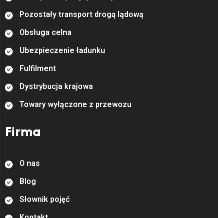
P
o
z
o
s
t
a
ł
y
t
r
a
n
s
p
o
r
t
d
r
o
g
ą
l
ą
d
o
w
ą
O
b
s
ł
u
g
a
c
e
l
n
a
U
b
e
z
p
i
e
c
z
e
n
i
e
ł
a
d
u
n
k
u
F
u
l
f
l
m
e
n
t
D
y
s
t
r
y
b
u
c
j
a
k
r
a
j
o
w
a
T
o
w
a
r
y
w
y
ł
ą
c
z
o
n
e
z
p
r
z
e
w
o
z
u
Firma
O
n
a
s
B
l
o
g
S
ł
o
w
n
i
k
p
o
j
ę
ć
K
o
n
t
a
k
t